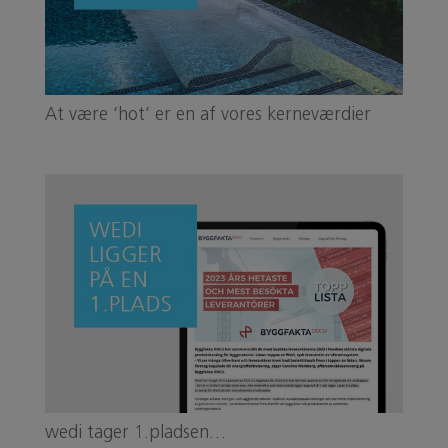
At være ‘hot’ er en af vores kerneværdier
wedi tager 1.pladsen…