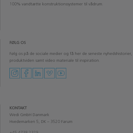
100% vandtætte konstruktionssystemer til vådrum.
‏‏‎ ‎‏‏‎ ‎
‏‏‎ ‎
FØLG OS
Følg os på de sociale medier og få her de seneste nyhedshistorier,
produktviden samt video materiale til inspiration.
KONTAKT
Wedi GmbH Danmark
Hvedemarken 5, DK – 3520 Farum
+45 4738 2329