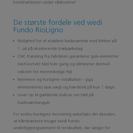
konstruktionen under vådrummet.
De største fordele ved wedi
Fundo RioLigno
Mulighed for at etablere badeværelse med klinker på
1. sal på eksisterende træbjælkelag
CNC-fræsning fra fabrikken garanterer gulv-elementer
med korrekt fald hvér gang og eliminerer dermed
risikoen for menneskelige fejl
Nemmere og hurtigere installation – pga.
elementernes lave vægt og hærdetid på kun 1 døgn
Lever op til gældende lovkrav om fald på
badeværelsesgulv
For endnu hurtigere montering anbefales det desuden,
at håndværkere bruger wedi Fundo
underbygningselement til rendeafløb, der sørger for