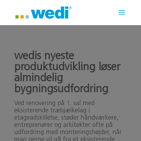
wedis nyeste
produktudvikling løser
almindelig
bygningsudfordring
Ved renovering på 1. sal med
eksisterende træbjælkelag i
etageadskillelse, støder håndværkere,
entreprenører og arkitekter ofte på
udfordring med monteringshøjder, når
man gerne vil gå fra et eksisterende