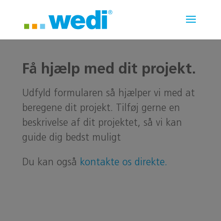
Få hjælp med dit projekt.
Udfyld formularen så hjælper vi med at
beregene dit projekt. Tilføj gerne en
beskrivelse af dit projektet, så vi kan
guide dig bedst muligt
Du kan også
kontakte os direkte.
.