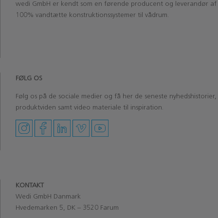
wedi
GmbH
er kendt som en førende producent og leverandør af
100% vandtætte konstruktionssystemer til vådrum.
‏‏‎ ‎‏‏‎ ‎
‏‏‎ ‎
FØLG OS
Følg os på de sociale medier og få her de seneste nyhedshistorier,
produktviden samt video materiale til inspiration.
KONTAKT
Wedi GmbH Danmark
Hvedemarken 5, DK – 3520 Farum