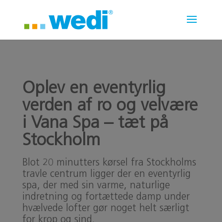
Oplev en eventyrlig
verden af ro og velvære
i Vana Spa – tæt på
Stockholm
Blot 20 minutters kørsel fra Stockholms
travle centrum ligger der en eventyrlig
spa, der med sin varme, naturlige
indretning og fortættede damp under
hvælvede lofter gør noget helt særligt
for krop og sind.