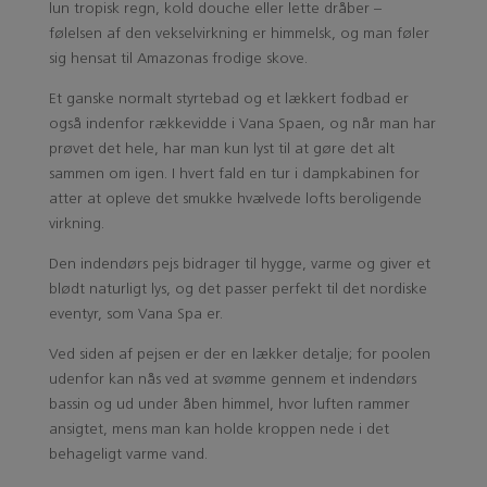
lun tropisk regn, kold douche eller lette dråber –
følelsen af den vekselvirkning er himmelsk, og man føler
sig hensat til Amazonas frodige skove.
Et ganske normalt styrtebad og et lækkert fodbad er
også indenfor rækkevidde i Vana Spaen, og når man har
prøvet det hele, har man kun lyst til at gøre det alt
sammen om igen. I hvert fald en tur i dampkabinen for
atter at opleve det smukke hvælvede lofts beroligende
virkning.
Den indendørs pejs bidrager til hygge, varme og giver et
blødt naturligt lys, og det passer perfekt til det nordiske
eventyr, som Vana Spa er.
Ved siden af pejsen er der en lækker detalje; for poolen
udenfor kan nås ved at svømme gennem et indendørs
bassin og ud under åben himmel, hvor luften rammer
ansigtet, mens man kan holde kroppen nede i det
behageligt varme vand.