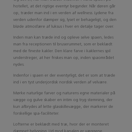
hotellet, at det rigtige eventyr begynder. Når døren går
op, træder man ind i en verden af wellness. Lydene fra
verden udenfor dæmper sig, lyset er behageligt, og den
bløde atmosfære af luksus i hver en detalje tager over.
Inden man kan træde ind og opleve selve spaen, ledes
man fra receptionen til bruserummet, som er beklædt
med de fineste kakler. Den klare farve i kaklernes spil
understreger, at her friskes man op, inden spaområdet
nydes.
Indenfor i spaen er der eventyrligt; det er som at træde
ind i en tyst underjordisk nordisk verden af velvære.
Mørke naturlige farver og naturens egne materialer på
vægge og gulve skaber en intim og tryg stemning, der
kun afbrydes af lette glasskillevægge, der markerer de
forskellige spa-faciliteter.
Lofterne er beklædt med træ, hvor der er monteret
dæmpet belysning. Ud mod kanalen er væggene