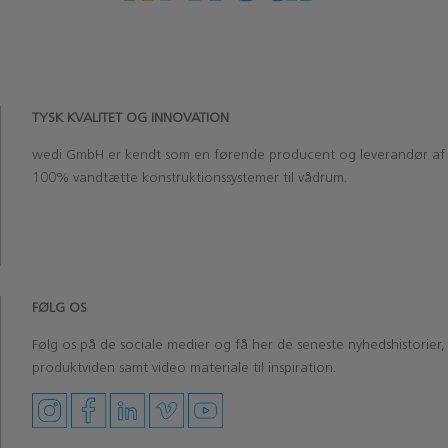
TYSK KVALITET OG INNOVATION
wedi
GmbH
er kendt som en førende producent og leverandør af
100% vandtætte konstruktionssystemer til vådrum.
‏‏‎ ‎‏‏‎ ‎
‏‏‎ ‎
FØLG OS
Følg os på de sociale medier og få her de seneste nyhedshistorier,
produktviden samt video materiale til inspiration.