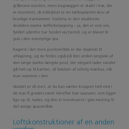
gråbrune mursten, mens bagvæggen er skabt i træ, der
er monteret, så indtrykket er en tætbeplantet skov af
brunlige træstammer. Gulvene er den smukkeste
skridsikre mørke skifferbelægning – ja, det er som om,
fjeldet udenfor har fundet vej herind, og er blevet til
gulv i den eventyrlige spa.
Bagerst i det store poolområde er der daybeds til
afslapning, og de findes også på den anden langside af
den lange slanke længde-pool, der elegant lader vandet
gå helt op til kanten, så følelsen af infinity mærkes, når
man svømmer i den.
Isbadet er så stort, at du kan sænke kroppen helt ned i
de max 8 graders vand. Herefter kan saunaen, som ligger
lige op til, nydes, og den er konstrueret i glas med kig til
det øvrige spaområde.
Loftskonstruktioner af en anden