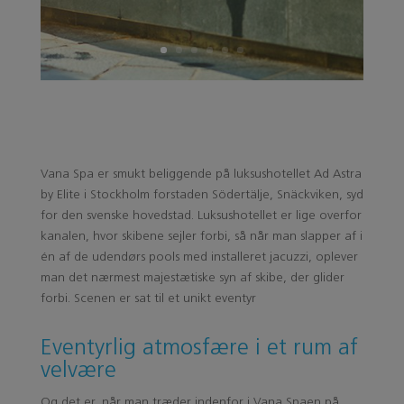
Vana Spa er smukt beliggende på luksushotellet Ad Astra
by Elite i Stockholm forstaden Södertälje, Snäckviken, syd
for den svenske hovedstad. Luksushotellet er lige overfor
kanalen, hvor skibene sejler forbi, så når man slapper af i
én af de udendørs pools med installeret jacuzzi, oplever
man det nærmest majestætiske syn af skibe, der glider
forbi. Scenen er sat til et unikt eventyr
Eventyrlig atmosfære i et rum af
velvære
Og det er, når man træder indenfor i Vana Spaen på