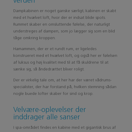
verden
Dampkabinen er noget ganske særligt; kabinen er skabt
med et hvælvet loft, hvor der er indsat blide spots.
Rummet skaber en omsluttende følelse, der naturligt
understreges af dampen, som jo lægger sig som en blid
tåge omkring kroppen.
Hamammen, der er et rundt rum, er ligeledes
konstrueret med et hvælvet loft, og også her er følelsen
af luksus og høj kvalitet med til at få skuldrene til at
sænke sig, så åndedrættet bliver roligt.
Der er virkelig tale om, at her har der været vådrums-
specialister, der har forstand på, hvilken stemning sådan
nogle buede lofter skaber for sind og krop.
Velvære-oplevelser der
inddrager alle sanser
I spa-området findes en kabine med et gigantisk brus af