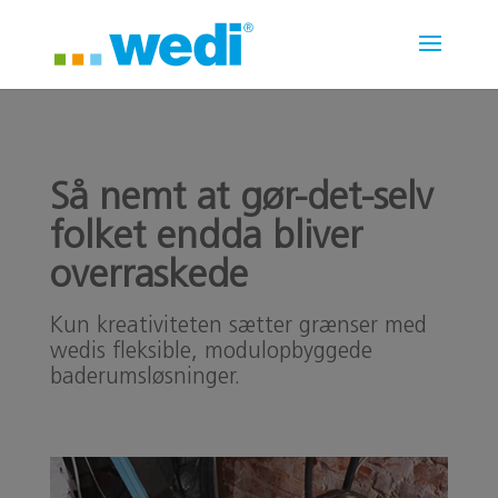
Så nemt at gør-det-selv
folket endda bliver
overraskede
Kun kreativiteten sætter grænser med
wedis fleksible, modulopbyggede
baderumsløsninger.