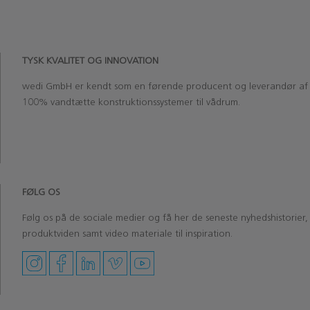
TYSK KVALITET OG INNOVATION
wedi
GmbH
er kendt som en førende producent og leverandør af
100% vandtætte konstruktionssystemer til vådrum.
‏‏‎ ‎‏‏‎ ‎
‏‏‎ ‎
FØLG OS
Følg os på de sociale medier og få her de seneste nyhedshistorier,
produktviden samt video materiale til inspiration.