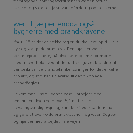
fremragende isoleringsværdi sendes varmen retur til
rummet og sikrer en jævn varmefordeling op i klinkerne.
wedi hjælper endda også
bygherre med brandkravene
Ifm. BR18 er der en række regler, du skal leve op til – bl.a.
nye og skærpede brandkrav. Dem hjælper wedis
samarbejdspartnere, håndværkere og entreprenører
med at overholde ved at der udfærdiges et brandnotat,
der beskriver de brandtekniske løsninger for det enkelte
projekt, og som kan udleveres til den tilkoblede
brandrådgiver.
Selvom man – som i denne case – arbejder med
ændringer i bygninger over 5,1 meter i en
bevaringsværdig bygning, kan det således sagtens lade
sig gøre at overholde brandkravene – og wedi rådgiver
og hjælper med arbejdet hele vejen.