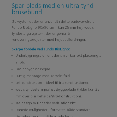
Spar plads med en ultra tynd
brusebund
Gulvsystemet der er anvendt i dette badeværelse er
Fundo RioLigno 90×90 cm – kun 25 mm høj, wedis
tyndeste gulvsystem, der er genial til
renoveringsprojekter med højdeudfordringer.
Skarpe fordele ved Fundo RioLigno:
Underbygningselement der sikrer korrekt placering af
afløb.
Lav indbygningshøjde.
Hurtig montage med korrekt fald.
Let konstruktion – ideel til trækonstruktioner.
wedis tyndeste linjeafløbsbyggeplade (fylder kun 25
mm over bjælkehøjde/strø-konstruktion).
Tre design muligheder vedr. afløbsrist.
Uanede muligheder i formater, både standard
størrelser og specialtilpassede løsninger.