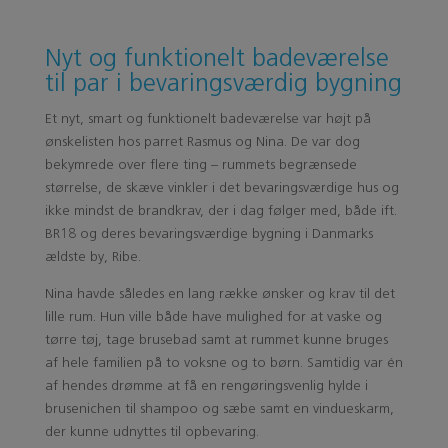
Nyt og funktionelt badeværelse
til par i bevaringsværdig bygning
Et nyt, smart og funktionelt badeværelse var højt på
ønskelisten hos parret Rasmus og Nina. De var dog
bekymrede over flere ting – rummets begrænsede
størrelse, de skæve vinkler i det bevaringsværdige hus og
ikke mindst de brandkrav, der i dag følger med, både ift.
BR18 og deres bevaringsværdige bygning i Danmarks
ældste by, Ribe.
Nina havde således en lang række ønsker og krav til det
lille rum. Hun ville både have mulighed for at vaske og
tørre tøj, tage brusebad samt at rummet kunne bruges
af hele familien på to voksne og to børn. Samtidig var én
af hendes drømme at få en rengøringsvenlig hylde i
brusenichen til shampoo og sæbe samt en vindueskarm,
der kunne udnyttes til opbevaring.