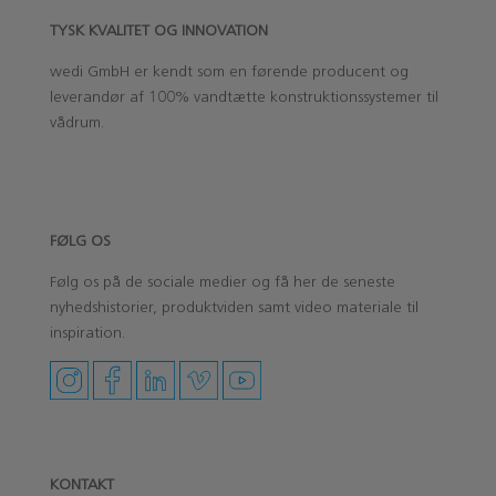
TYSK KVALITET OG INNOVATION
wedi
GmbH
er kendt som en førende producent og
leverandør af 100% vandtætte konstruktionssystemer til
vådrum.
‏‏‎ ‎‏‏‎ ‎
‏‏‎ ‎
FØLG OS
Følg os på de sociale medier og få her de seneste
nyhedshistorier, produktviden samt video materiale til
inspiration.
KONTAKT