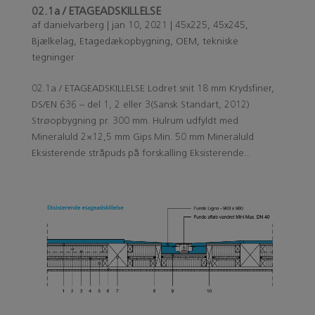
02.1a / ETAGEADSKILLELSE
af
danielvarberg
|
jan 10, 2021
|
45x225
,
45x245
,
Bjælkelag
,
Etagedækopbygning
,
OEM
,
tekniske
tegninger
02.1a / ETAGEADSKILLELSE Lodret snit 18 mm Krydsfiner,
DS/EN 636 – del 1, 2 eller 3(Sansk Standart, 2012)
Strøopbygning pr. 300 mm. Hulrum udfyldt med
Mineraluld 2×12,5 mm Gips Min. 50 mm Mineraluld
Eksisterende stråpuds på forskalling Eksisterende...