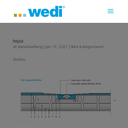
hejza
af
danielvarberg
|
jan 15, 2021
|
Ikke-kategoriseret
dsadas...