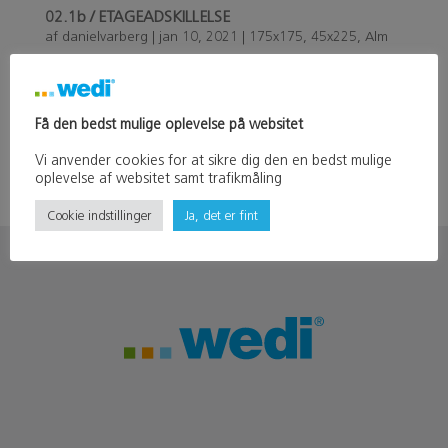
02.1b / ETAGEADSKILLELSE
af
danielvarberg
|
jan 10, 2021
|
175x175
,
45x225
,
Alm
bjælkelag
,
Bjælkelag
,
Etagedækopbygning
,
tekniske
tegninger
Få den bedst mulige oplevelse på websitet
02.1b / ETAGEADSKILLELSE dasdasdsd https://hello.dk
https://bygmedwedi.dk/wp-
Vi anvender cookies for at sikre dig den en bedst mulige
content/uploads/2021/01/image-2.png
oplevelse af websitet samt trafikmåling
Cookie indstillinger
Ja, det er fint