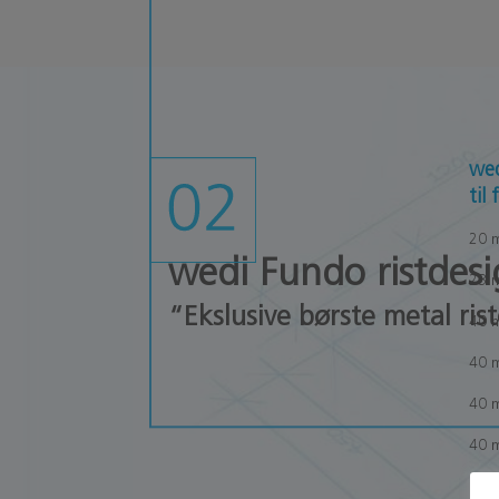
wed
til
20 
wedi Fundo ristdes
23 m
“Ekslusive børste metal rist
40 
40 m
40 
40 m
50 