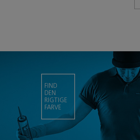
FIND
DEN
RIGTIGE
FARVE