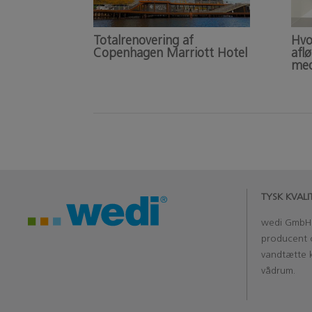
Totalrenovering af
Hvo
Copenhagen Marriott Hotel
afl
med
TYSK KVAL
wedi
Gmb
producent 
vandtætte k
vådrum.
‏‏‎ ‎‏‏‎ ‎