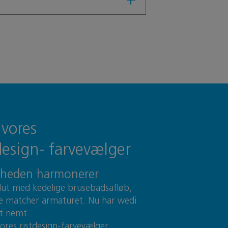
 vores
design- farvevælger
lheden harmonerer
slut med kedelige brusebadsafløb,
e matcher armaturet. Nu har wedi
et nemt
vores ristdesign-farvevælger.