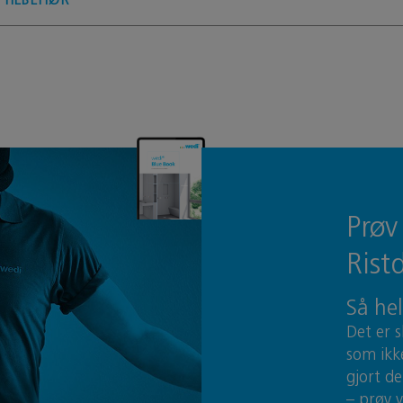
Prøv
Rist
Så he
Det er 
som ikk
gjort d
– prøv 