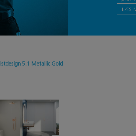
LÆS 
istdesign
5.1 Metallic Gold