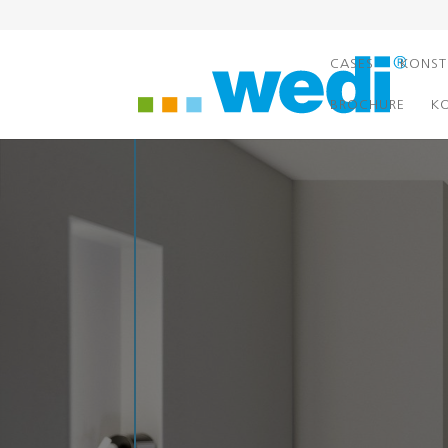
CASES
KONST
BROCHURE
K