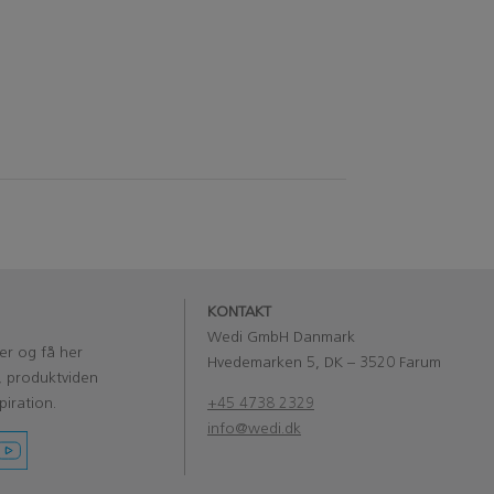
KONTAKT
Wedi GmbH Danmark
er og få her
Hvedemarken 5, DK – 3520 Farum
, produktviden
piration.
+45 4738 2329
info@wedi.dk
‏‏‎ ‎