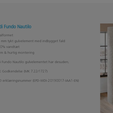
i Fundo Nautilo
alformet
 mm tykt gulvelement med indbygget fald
00% vandtæt
em & hurtig montering
i Fundo Nautilo gulvelementet har desuden;
K Godkendelse (MK 7.22/1727)
PD erklæringsnummer (EPD-WDI-20190017-IAA1-EN)