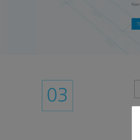
Naut
T