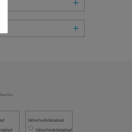
Nautilo.
lad
Sikkerhedsdatablad
All
atablad
Sikkerhedsdatablad