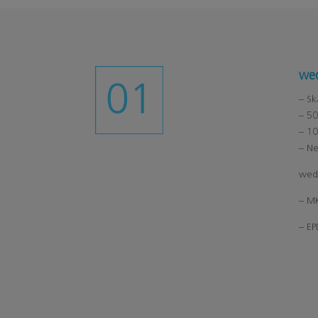
wed
– Sk
– 50
– 1
– N
wed
– M
– E