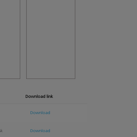
g
Download link
k
Download
sk
Download