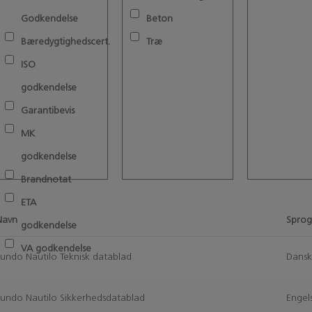
Godkendelse
Beton
Bæredygtighedscert.
Træ
ISO
godkendelse
Garantibevis
MK
godkendelse
Brandnotat
ETA
Navn
Spro
godkendelse
VA godkendelse
Fundo Nautilo Teknisk datablad
Dans
Fundo Nautilo Sikkerhedsdatablad
Engel