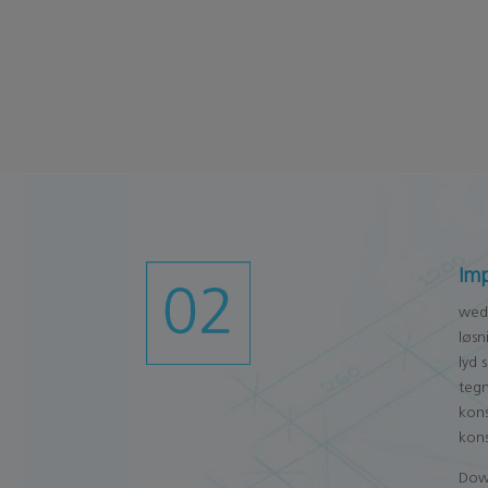
Imp
wedi
løsn
lyd 
tegn
kons
kons
Dow