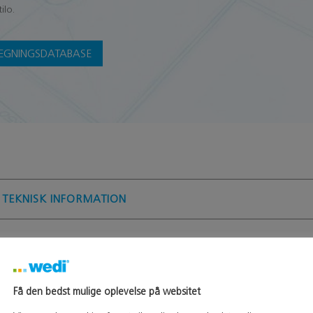
ilo.
EGNINGSDATABASE
TEKNISK INFORMATION
STØRRELSER
Få den bedst mulige oplevelse på websitet