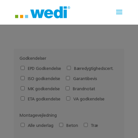
Godkendelser
All
EPD Godkendelse
Bæredygtighedscert.
ISO godkendelse
Garantibevis
MK godkendelse
Brandnotat
ETA godkendelse
VA godkendelse
Montagevejledning
All
Alle underlag
Beton
Træ