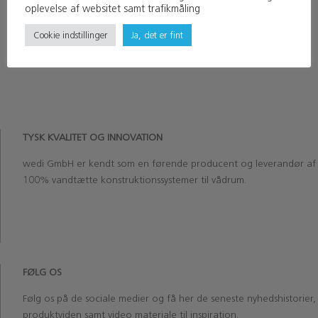
oplevelse af websitet samt trafikmåling
Cookie indstillinger
Ja, det er fint
TYSK KVALITET OG INNOVATION
wedi
GmbH
er kendt som en førende producent og leverandør af
100% vandtætte konstruktionssystemer til vådrum.
‏‏‎ ‎‏‏‎ ‎
‏‏‎ ‎
FØLG OS
Følg os på de sociale medier og få her de seneste nyhedshistorier,
produktviden samt video materiale til inspiration.