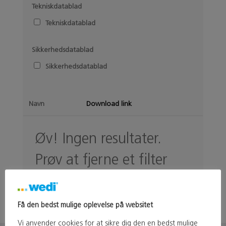
Tekniskdatablad
All
Tekniskdatablad
Sikkerhedsdatablad
All
Sikkerhedsdatablad
Navn
Download link
Øv! Ingen resultater.
Prøv at fjerne et filter
Få den bedst mulige oplevelse på websitet
Vi anvender cookies for at sikre dig den en bedst mulige