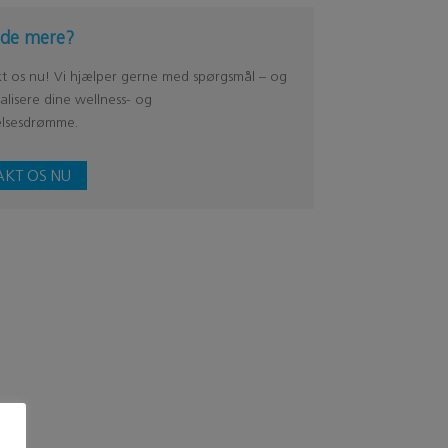
vide mere?
t os nu! Vi hjælper gerne med spørgsmål – og
alisere dine wellness- og
lsesdrømme.
KT OS NU