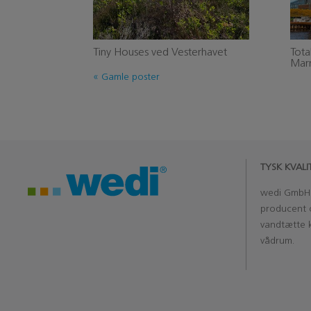
Tiny Houses ved Vesterhavet
Tota
Marr
« Gamle poster
TYSK KVAL
wedi
Gmb
producent 
vandtætte k
vådrum.
‏‏‎ ‎‏‏‎ ‎
‏‏‎ ‎