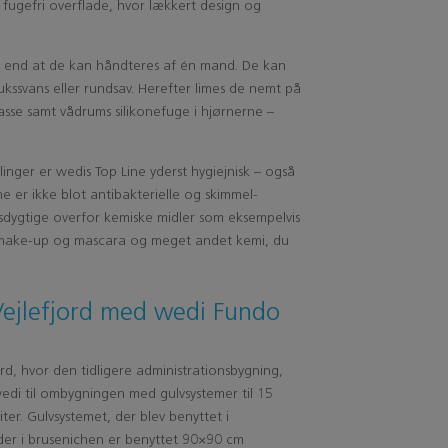
fugefri overflade, hvor lækkert design og
, end at de kan håndteres af én mand. De kan
ukssvans eller rundsav. Herefter limes de nemt på
se samt vådrums silikonefuge i hjørnerne –
linger er wedis Top Line yderst hygiejnisk – også
e er ikke blot antibakterielle og skimmel-
dsdygtige overfor kemiske midler som eksempelvis
r, make-up og mascara og meget andet kemi, du
Vejlefjord med wedi Fundo
rd, hvor den tidligere administrationsbygning,
di til ombygningen med gulvsystemer til 15
er. Gulvsystemet, der blev benyttet i
der i brusenichen er benyttet 90×90 cm