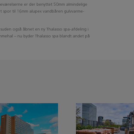
adeværelserne er der benyttet 50mm almindelige
et spor til 16mm alupex vandbåren gulvvarme-
uden også åbnet en ny Thalasso spa-afdeling i
mmehal – nu byder Thalasso spa blandt andet på