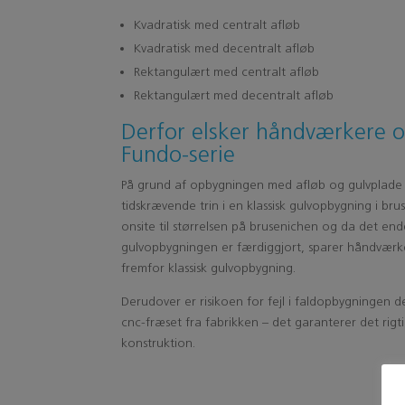
Kvadratisk med centralt afløb
Kvadratisk med decentralt afløb
Rektangulært med centralt afløb
Rektangulært med decentralt afløb
Derfor elsker håndværkere o
Fundo-serie
På grund af opbygningen med afløb og gulvplade in
tidskrævende trin i en klassisk gulvopbygning i br
onsite til størrelsen på brusenichen og da det en
gulvopbygningen er færdiggjort, sparer håndværk
fremfor klassisk gulvopbygning.
Derudover er risikoen for fejl i faldopbygningen 
cnc-fræset fra fabrikken – det garanterer det ri
konstruktion.