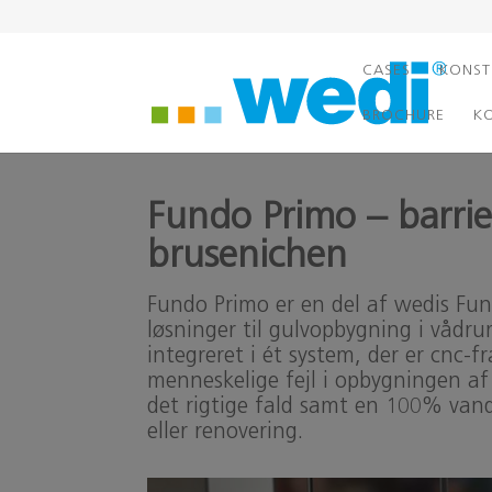
CASES
KONST
BROCHURE
K
Fundo Primo – barrier
brusenichen
Fundo Primo er en del af wedis Fun
løsninger til gulvopbygning i vådr
integreret i ét system, der er cnc-f
menneskelige fejl i opbygningen af 
det rigtige fald samt en 100% van
eller renovering.