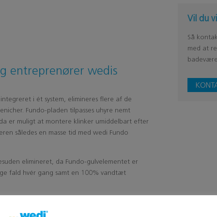
Vil du 
Så kontak
med at re
badevære
g entreprenører wedis
KONTA
tegreret i ét system, elimineres flere af de
usenicher. Fundo-pladen tilpasses uhyre nemt
dda er muligt at montere klinker umiddelbart efter
eren således en masse tid med wedi Fundo
desuden elimineret, da Fundo-gulvelementet er
gtige fald hvér gang samt en 100% vandtæt