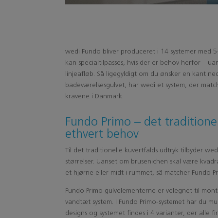
wedi Fundo bliver produceret i 14 systemer med 5-
kan specialtilpasses, hvis der er behov herfor – u
linjeafløb. Så ligegyldigt om du ønsker en kant ned
badeværelsesgulvet, har wedi et system, der match
kravene i Danmark.
Fundo Primo – det tradition
ethvert behov
Til det traditionelle kuvertfalds udtryk tilbyder w
størrelser. Uanset om brusenichen skal være kvadra
et hjørne eller midt i rummet, så matcher Fundo Pr
Fundo Primo gulvelementerne er velegnet til monter
vandtæt system. I Fundo Primo-systemet har du muli
designs og systemet findes i 4 varianter, der alle fin