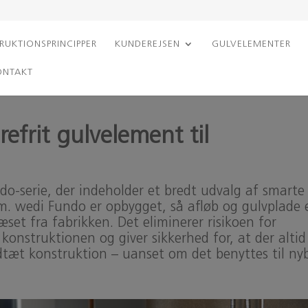
RUKTIONSPRINCIPPER
KUNDEREJSEN
GULVELEMENTER
ONTAKT
efrit gulvelement til
do-serie, der indeholder et bredt udvalg af smarte
um. wedi Fundo er opbygget, så afløb og gulvplade 
ræset fra fabrikken. Det eliminerer risikoen for
konstruktionen og giver sikkerhed for, at der altid
dtæt konstruktion – uanset om det benyttes til ny