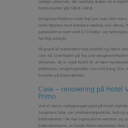
vanlige udseende, der samtidig skaber en komplet 
funktionalitet går hånd i hånd.
Designoverfladerne wedi Top Line vejer ikke mere
nemt tilpasses med standard værktøj som stiksav, f
gulvpladerne med wedi 610 klæbe- og tætningsmas
færdigt arbejde.
På grund af materialets høje kvalitet og færre sam
over tid. Overfladen på Top Line designoverfladern
afvisende, de er også testet ift. at være modstan
afløbsrens, rengøringsmidler som Cilit Bang, klo
benytter på badeværelset.
Case – renovering på Hotel 
Primo
Ved et større ombygningsprojekt på Hotel Vejlefjo
Saugmans Palæ, var omdrejningspunktet, bidrog we
badeværelser i de nye topmoderne værelser og suit
badeværelserne, er Fundo Primo-elementer, hvor 