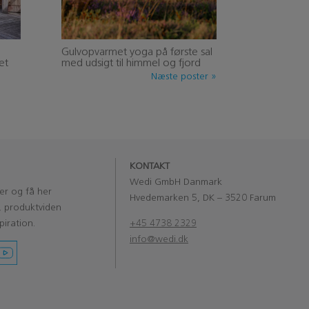
Gulvopvarmet yoga på første sal
et
med udsigt til himmel og fjord
Næste poster »
KONTAKT
Wedi GmbH Danmark
er og få her
Hvedemarken 5, DK – 3520 Farum
, produktviden
piration.
+45 4738 2329
info@wedi.dk
‏‏‎ ‎