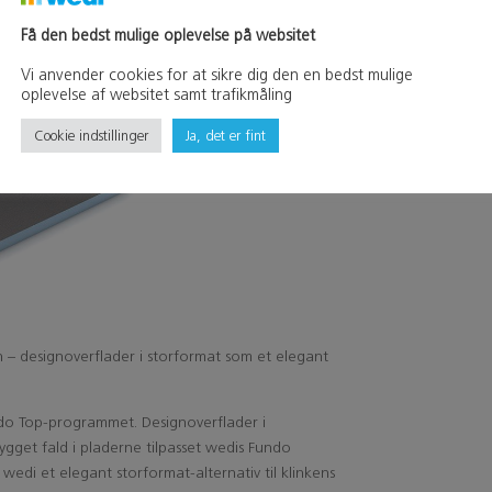
Få den bedst mulige oplevelse på websitet
Vi anvender cookies for at sikre dig den en bedst mulige
oplevelse af websitet samt trafikmåling
Cookie indstillinger
Ja, det er fint
– designoverflader i storformat som et elegant
ndo Top-programmet. Designoverflader i
ygget fald i pladerne tilpasset wedis Fundo
r wedi et elegant storformat-alternativ til klinkens