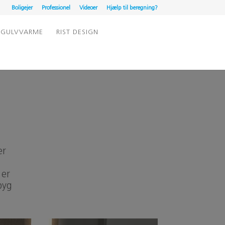
Boligejer
Professionel
Videoer
Hjælp til beregning?
GULVVARME
RIST DESIGN
er
 er
byg