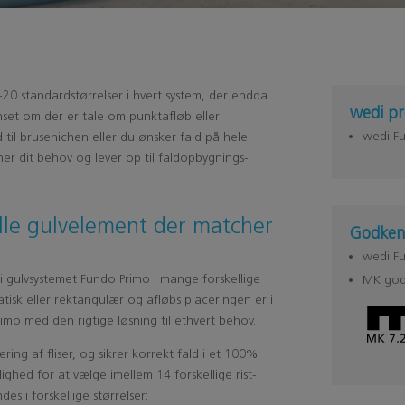
20 standardstørrelser i hvert system, der endda
wedi pr
anset om der er tale om punktafløb eller
wedi
F
 til brusenichen eller du ønsker fald på hele
er dit behov og lever op til faldopbygnings-
elle gulvelement der matcher
Godken
wedi F
edi gulvsystemet Fundo Primo i mange forskellige
MK god
tisk eller rektangulær og afløbs placeringen er i
imo med den rigtige løsning til ethvert behov.
ing af fliser, og sikrer korrekt fald i et 100%
ghed for at vælge imellem 14 forskellige rist-
des i forskellige størrelser: